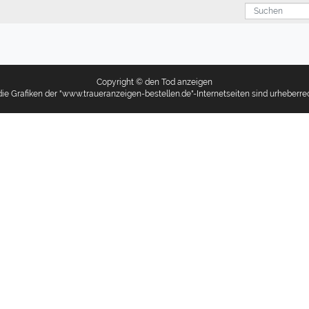
Suchen
Copyright © den Tod anzeigen
ie Grafiken der "www.traueranzeigen-bestellen.de"-Internetseiten sind urheberrec